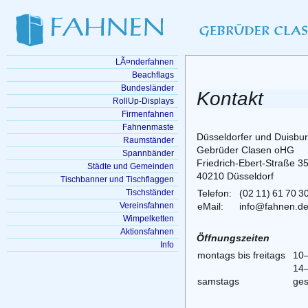
LÃ¤nderfahnen
Beachflags
Bundesländer
Kontakt
RollUp-Displays
Firmenfahnen
Fahnenmaste
Düsseldorfer und Duisbu
Raumständer
Gebrüder Clasen oHG
Spannbänder
Friedrich-Ebert-Straße 3
Städte und Gemeinden
40210 Düsseldorf
Tischbanner und Tischflaggen
Tischständer
Telefon:
(02 11) 61 70 3
Vereinsfahnen
eMail:
info@fahnen.d
Wimpelketten
Aktionsfahnen
Öffnungszeiten
Info
montags bis freitags
10
14
samstags
ges