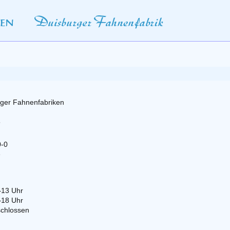
rger Fahnenfabriken
5
0-0
e
–13 Uhr
–18 Uhr
chlossen