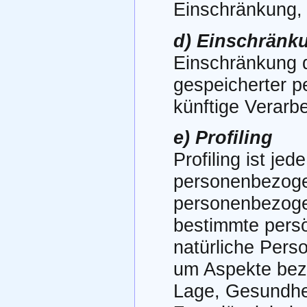
Einschränkung, 
d) Einschränk
Einschränkung d
gespeicherter p
künftige Verarb
e) Profiling
Profiling ist je
personenbezogen
personenbezoge
bestimmte persö
natürliche Pers
um Aspekte bezüg
Lage, Gesundhei