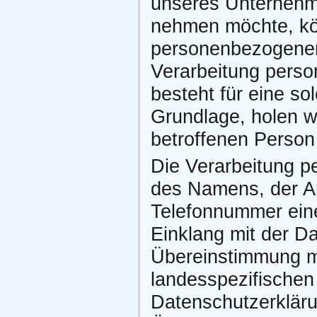
unseres Unternehme
nehmen möchte, kö
personenbezogener 
Verarbeitung perso
besteht für eine so
Grundlage, holen wi
betroffenen Person 
Die Verarbeitung p
des Namens, der An
Telefonnummer einer
Einklang mit der D
Übereinstimmung mi
landesspezifischen
Datenschutzerklär