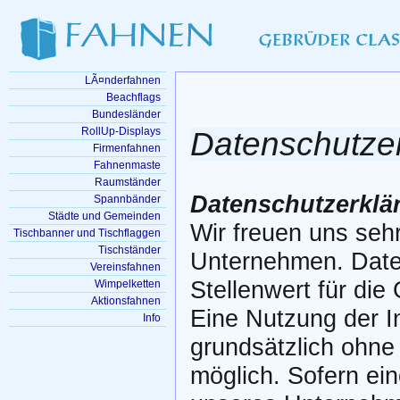
LÃ¤nderfahnen
Beachflags
Bundesländer
RollUp-Displays
Datenschutze
Firmenfahnen
Fahnenmaste
Raumständer
Datenschutzerklä
Spannbänder
Städte und Gemeinden
Wir freuen uns seh
Tischbanner und Tischflaggen
Tischständer
Unternehmen. Date
Vereinsfahnen
Stellenwert für die
Wimpelketten
Aktionsfahnen
Eine Nutzung der I
Info
grundsätzlich ohn
möglich. Sofern ei