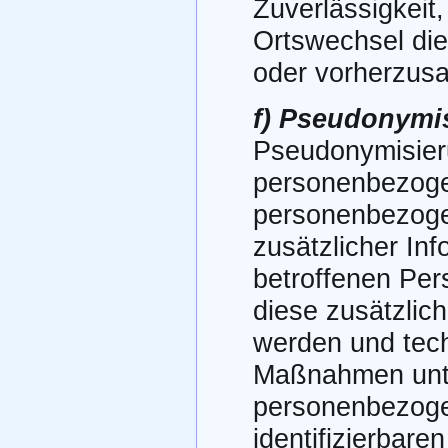
Zuverlässigkeit,
Ortswechsel die
oder vorherzus
f) Pseudonymi
Pseudonymisieru
personenbezogen
personenbezoge
zusätzlicher Inf
betroffenen Per
diese zusätzlic
werden und tec
Maßnahmen unter
personenbezogen
identifizierbar