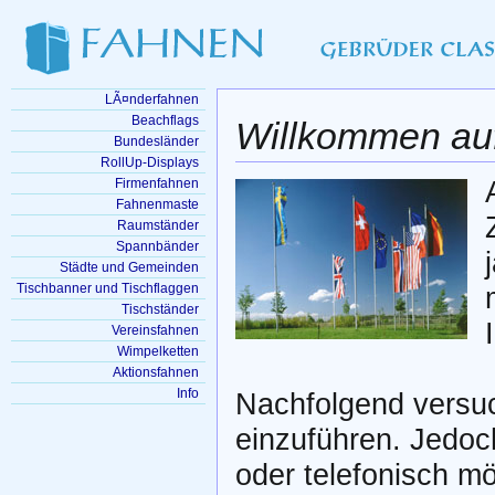
LÃ¤nderfahnen
Beachflags
Willkommen au
Bundesländer
RollUp-Displays
Firmenfahnen
Fahnenmaste
Raumständer
Spannbänder
Städte und Gemeinden
Tischbanner und Tischflaggen
Tischständer
Vereinsfahnen
Wimpelketten
Aktionsfahnen
Info
Nachfolgend versuc
einzuführen. Jedoch
oder telefonisch m