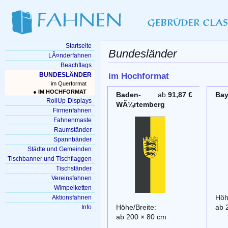
Startseite
Bundesländer
LÃ¤nderfahnen
Beachflags
BUNDESLÄNDER
im Hochformat
im Querformat
● IM HOCHFORMAT
Baden-
ab
91,87 €
Bay
RollUp-Displays
WÃ¼rtemberg
Firmenfahnen
Fahnenmaste
Raumständer
Spannbänder
Städte und Gemeinden
Tischbanner und Tischflaggen
Tischständer
Vereinsfahnen
Wimpelketten
Höh
Aktionsfahnen
Höhe/Breite:
ab 
Info
ab 200 × 80 cm