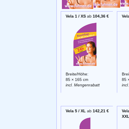
Vela 1 / XS
ab
104,36 €
Vela
Breite/Höhe:
Bre
85 × 165 cm
85 
incl. Mengenrabatt
inc
Vela 5 / XL
ab
142,21 €
Vela
XX