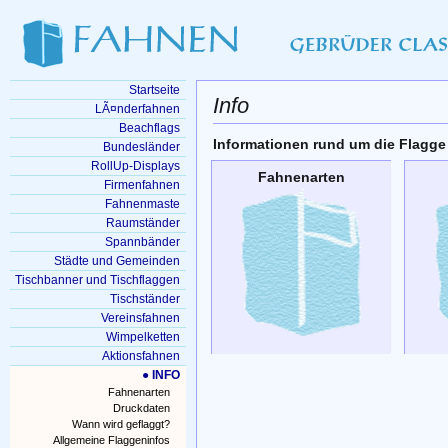
Startseite
Info
LÃ¤nderfahnen
Beachflags
Informationen rund um die Flagge
Bundesländer
RollUp-Displays
Fahnenarten
Firmenfahnen
Fahnenmaste
Raumständer
Spannbänder
Städte und Gemeinden
Tischbanner und Tischflaggen
Tischständer
Vereinsfahnen
Wimpelketten
Aktionsfahnen
● INFO
Fahnenarten
Druckdaten
Wann wird geflaggt?
Allgemeine Flaggeninfos