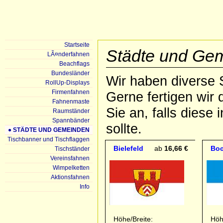
Startseite
Städte und Ge
LÃ¤nderfahnen
Beachflags
Bundesländer
Wir haben diverse 
RollUp-Displays
Firmenfahnen
Gerne fertigen wir 
Fahnenmaste
Sie an, falls diese 
Raumständer
Spannbänder
sollte.
● STÄDTE UND GEMEINDEN
Tischbanner und Tischflaggen
Bielefeld
ab
16,66 €
Bo
Tischständer
Vereinsfahnen
Wimpelketten
Aktionsfahnen
Info
Höhe/Breite:
Höh